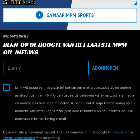
GA NAAR MPM SPORTS
NIEUWSBRIEF
BLIJF OP DE HOOGTE VAN HET LAATSTE MPM
OIL-NIEUWS
E-mail
ABONNEREN
Ja, ik wil graag een nieuwsbrief ontvangen met productupdates en andere
aanbiedingen van MPM Oil en gelieerde bedrijven via e-mail, sociale media
en andere elektronische middelen. Ik begrijp dat ik mijn toestemming op elk
moment kan intrekken/uitschrijven door te klikken op de 'unsubscribe' link
onderaan elke marketing e-mail.*
Deze website is beveiligd met reCAPTCHA daardoor zijn de Google
Privacybeleid
en
Servicevoorwaarden
van toepassing.