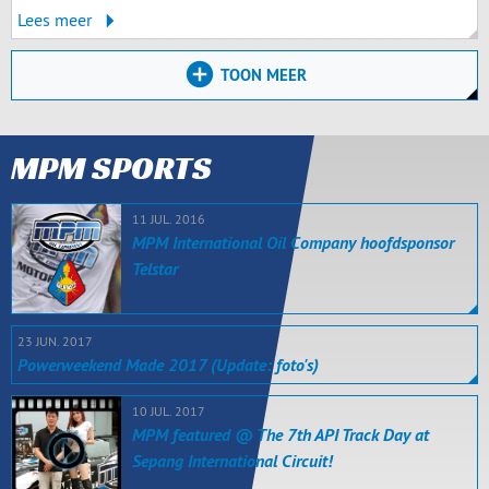
Lees meer
TOON MEER
MPM SPORTS
11 JUL. 2016
MPM International Oil Company hoofdsponsor
Telstar
23 JUN. 2017
Powerweekend Made 2017 (Update: foto's)
10 JUL. 2017
MPM featured @ The 7th API Track Day at
Sepang International Circuit!